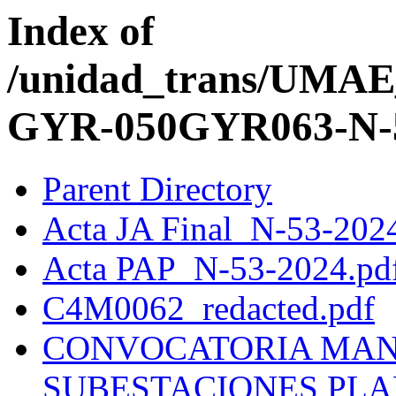
Index of
/unidad_trans/UMA
GYR-050GYR063-N-
Parent Directory
Acta JA Final_N-53-202
Acta PAP_N-53-2024.pd
C4M0062_redacted.pdf
CONVOCATORIA MAN
SUBESTACIONES PLA