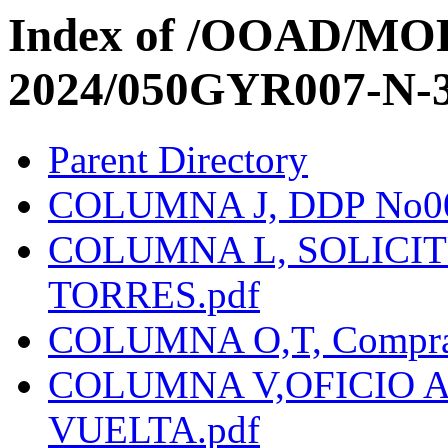
Index of /OOAD/M
2024/050GYR007-N-3
Parent Directory
COLUMNA J, DDP No000
COLUMNA L, SOLICI
TORRES.pdf
COLUMNA O,T, Compra
COLUMNA V,OFICIO A
VUELTA.pdf